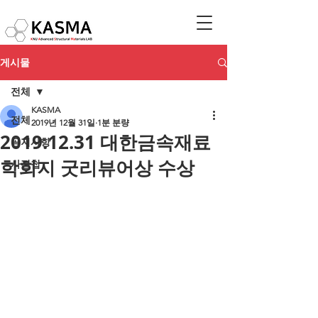
게시물
전체
KASMA
전체
2019년 12월 31일
1분 분량
2019.12.31 대한금속재료
공지사항
학회지 굿리뷰어상 수상
사진첩