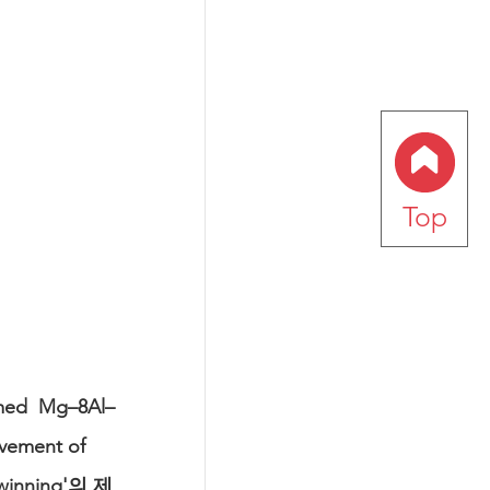
Top
rmed  Mg–8Al–
ovement of 
 twinning'의 제