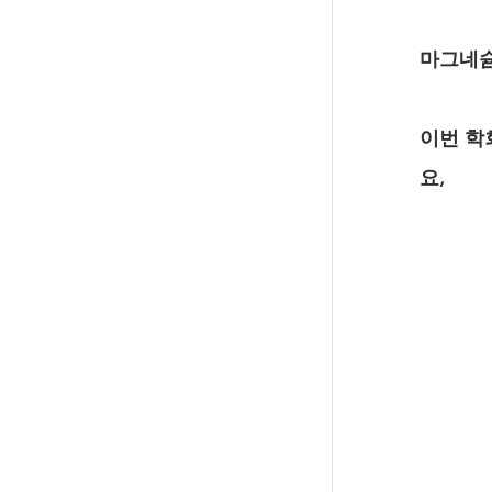
마그네슘
이번 학
요,