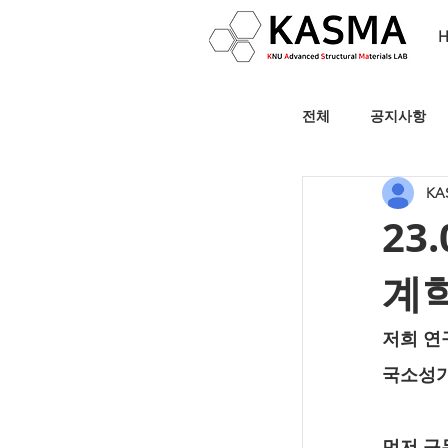
전체
공지사항
KA
23
계
저희 연
국소성가
먼저 구