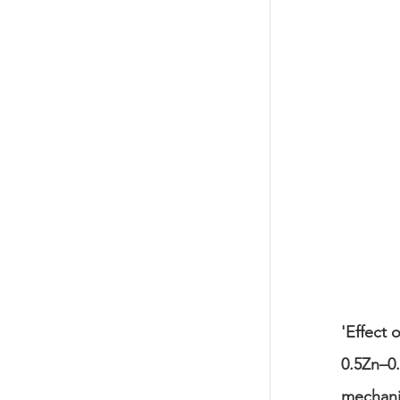
'Effect
0.5Zn–0
mechani