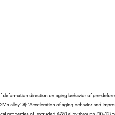
 of deformation direction on aging behavior of pre-defo
.2Mn alloy' 와 'Acceleration of aging behavior and impr
cal properties of  extruded AZ80 alloy through {10–12}