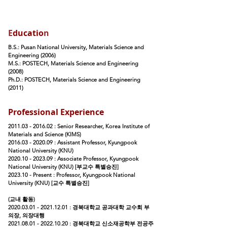
E
ducatio
n
B.S.: Pusan National University, Materials Science and
Engineering (2006)
M.S.: POSTECH, Materials Science and Engineering
(2008)
Ph.D.: POSTECH, Materials Science and Engineering
(2011)
Professional Experience
2011.03 - 2016.02
: Senior Researcher, Korea Institute of
Materials and Science (KIMS)
2016.03 - 2020.09
: Assistant Professor, Kyungpook
National University (KNU)
2020.10 - 2023.09
: Associate Professor, Kyungpook
National University (KNU) [부교수 특별승진]
2023.10 - Present : Professor, Kyungpook N
ational
University (KNU) [교수 특별승진]
(교내 활동)
2020.03.01 - 2021.12.01
: 경북대학교
공과대학 교수회 부
의장, 의장대행
2021.08.01 - 2022.10.20
: 경북대학교 신소재공학부 전공주