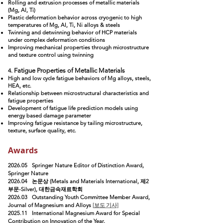
Rolling and extrusion processes of metallic materials
(Mg, Al, Ti)
Plastic deformation behavior across
cryogenic to high
temperatures of Mg, Al, Ti
, Ni
alloys &
steels
Twinning and detwinning behavior of HCP materials
under complex deformation conditions
Improving mechanical properties through microstructure
and texture control using twinning
4.
Fatigue Properties of Metallic Materials
High and low cycle fatigue behavior
s
of Mg alloys, steels,
HEA, etc.
Relationship between microstructural characteristics and
fatigue properties
Development of fatigue life prediction models using
energy based damage parameter
Improving fatigue resistance by tailing microstructure,
texture, surface quality, etc.
Awards
2026.05
Springer Nature Editor of Distinction Award,
Springer Nature
2026.04
논문상 (Metals and Materials International, 제2
부문-Silver),
대한금속재
료학회
2026.03 Outstanding Youth Committee Member Award,
Journal of Magnesium and Alloys
[
보도
기사]
2025.11 International Magnesium Award for
Special
Contribution on Innovation of the Year,