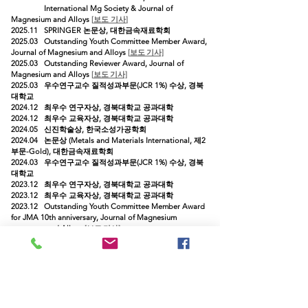
International Mg Society & Journal of
Magnesium and Alloys
[
보도
기사
]
2025.11 SPRINGER
논문상,
대한금속재
료학회
2025.03 Outstanding Youth Committee Member Award,
Journal of Magnesium and Alloys
[
보도
기사]
2025.03 Outstanding Reviewer Award, Journal of
Magnesium and Alloys
[
보도
기사]
2025.03 우수연구교수 질적
성과
부문(JCR 1%) 수상, 경북
대학교
2024.12 최우수 연구자상, 경북대학교 공과대학
2024.12 최우수 교육자상, 경북대학교 공과대학
2024.05 신진학술상, 한국소성가공학회
2024.04
논문상 (Metals and Materials International, 제2
부문-Gold),
대한금속재
료학회
2024.03 우수연구교수 질적
성과
부문(JCR 1%) 수상, 경북
대학교
2023.12 최우수 연구자상, 경북대학교 공과대학
2023.12 최우수 교육자상, 경북대학교 공과대학
2023.12
Outstanding Youth Committee Member Award
for JMA 10th anniversary, Journal of Magnesium
and Alloys
[
보도
기사]
2023.12
Excellent Reviewer Award for JMA 10th
anniversary, Journal of Magnesium and Alloys
[
보도
기사]
2023.05
원암학술상, 경북대학교
[
보도
기사]
2023.0
5
논문상,
한국소성가공
학회
[
보도
기사
]
2023.03
Excellent Reviewer Award, Journal of
Ma
gnesium and Alloys
[
보도
기사
]
2023.02 우수연구교수 질적성과
부문(JCR 1%) 수상, 경북