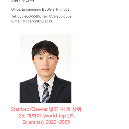
화공학부 교수)
Office: Engineering BLDG 3, Rm. 503
Tel:
053-950-5565
, Fax:
053-950-6559
E-mail:
sh.park@knu.ac.kr
Stanford/Elsevier 발표 '세계 상위
2% 과학자'(World Top 2%
Scientists): 2020~2025