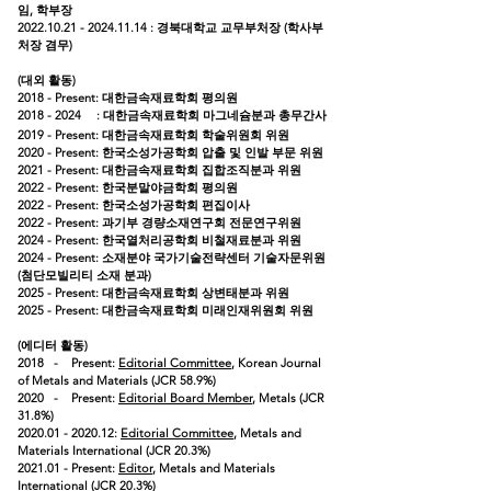
임, 학부장
2022.10.21 - 2024.11.14
: 경북대학교 교무부처장 (학사부
처장 겸무)
(대외 활동)
2018 - Present: 대한금속재료학회 평의원
2018 - 2024
: 대한금속재료학회 마그네슘분과 총무간사
2019 - Present: 대한금속재료학회 학술위원회 위원
2020 - Present: 한국소성가공학회 압출 및 인발 부문 위원
2021 - Present: 대한금속재료학회 집합조직분과 위원
2022 - Present: 한국분말야금학회 평의원
2022 - Present: 한국소성가공학회 편집이사
2022 - Present: 과기부 경량소재
연구회 전문연구위원
2024 - Present: 한국열처리공학회 비철재료분과 위원
2024 - Present: 소재분야 국가기술전략센터 기술자문위원
(첨단모빌리티 소재 분과)
2025 - Present: 대한금속재료학회 상변태분과 위원
2025 - Present: 대한금속재료학회 미래인재위원회 위원
(에디터 활동)
2018
-
Present:
Editorial Committee
, Korean Journal
of Metals and Materials (JCR 58.9%
)
2020 - Present:
Editorial Board Member
, Metals (JCR
31.8%)
2020.01 - 2020.12
:
Editorial Committee
, Metals and
Materials International (JCR 20.3%)
2021.01 - Present:
Editor
, Metals and Materials
International (JCR 20.3%)