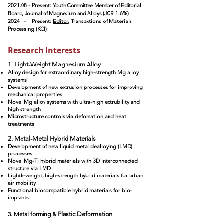
2021.08 - Present:
Youth Committee Member of Editorial
Board
, Journal of M
agnesium and Alloys
(JCR 1.6%)
2024
-
Present:
Editor
, Transactions of Materials
Processing
(KCI)
Research Interests
1. Light-Weight Magnesium Alloy
Alloy design for extraordinary high-strength Mg alloy
systems
Development of new extrusion processes for improving
mechanical properties
Novel Mg alloy system
s with
ultra-high
extrubility and
high strength
Microstructure control
s
via defomation and heat
treatments
2. Metal-Metal Hybrid Materials
Development of new liquid metal dealloying (LMD)
processes
Novel Mg-Ti hybrid materials with 3D interconnected
structure via LMD
Lighth-weight, high-strength hybrid materials for urban
air mobility
Functional biocompatible hybrid materials for bio-
implants
3. Metal forming &
Plastic Deformation